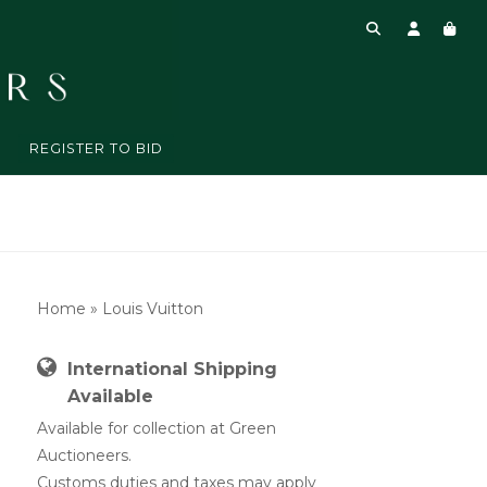
REGISTER TO BID
Home
»
Louis Vuitton
International Shipping
Available
Available for collection at Green
Auctioneers.
Customs duties and taxes may apply